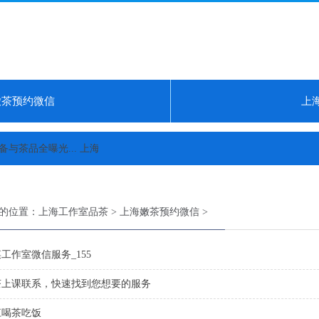
嫩茶预约微信
上
茶品全曝光...
上海中圈资源品质体验...
上海外菜工作室有哪些：设备消毒
的位置：
上海工作室品茶
>
上海嫩茶预约微信
>
工作室微信服务_155
茶上课联系，快速找到您想要的服务
江喝茶吃饭