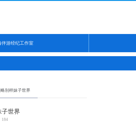
海伴游经纪工作室
..
上海水磨海选会所：稀缺席位预约攻略...
上海外菜工作室微信服务...
领略别样妹子世界
妹子世界
184