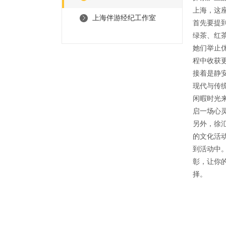
上海，这
上海伴游经纪工作室
首先要提
绿茶、红
她们举止
程中收获
接着是静
现代与传
闲暇时光
启一场心
另外，徐
的文化活
到活动中
彰，让你
择。