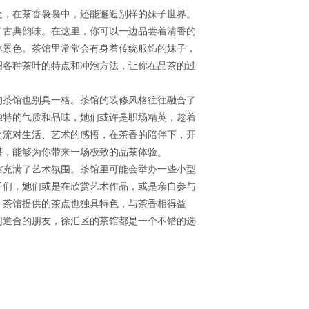
处，在茶香袅袅中，还能邂逅别样的妹子世界。
了古典韵味。在这里，你可以一边品尝着清香的
林景色。茶馆里常常会有身着传统服饰的妹子，
绍各种茶叶的特点和冲泡方法，让你在品茶的过
的茶馆也别具一格。茶馆的装修风格往往融合了
独特的气质和品味，她们或许是职场精英，趁着
交流对生活、艺术的感悟，在茶香的陪伴下，开
湛，能够为你带来一场极致的品茶体验。
馆充满了艺术氛围。茶馆里可能会举办一些小型
子们，她们或是在欣赏艺术作品，或是亲自参与
，茶馆提供的茶点也独具特色，与茶香相得益
同道合的朋友，徐汇区的茶馆都是一个不错的选