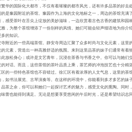
座繁华的国际化大都市，不仅有着璀璨的都市风光，还有许多品茶的好去
到的是豫园附近的茶馆。豫园作为上海的文化地标之一，周边的茶馆充满
茶，感受茶叶在舌尖上绽放的美妙滋味，一边欣赏着古色古香的建筑和园
优雅，为整个茶馆增添了一份别样的风情。她们可能会轻声细语地为你介
更多的知识。
安寺附近的一些高端茶馆。静安寺周边汇聚了众多时尚与文化元素，这里
统的元素，营造出一种高雅舒适的氛围。来到这里品茶的妹子们通常有着
来此放松身心；或许是文艺青年，沉浸在茶香与书香之中。你可以与她们
灵的对话。而且，这些茶馆的茶叶品质上乘，茶艺师的冲泡技艺也十分精
汇区的一些特色茶馆也不容错过。徐汇区有着浓厚的人文气息，这里的茶
动，如书法展览、古琴演奏等。在这样的环境中，你能看到多才多艺的妹
。品茶之余，你可以和她们一起探讨艺术的魅力，感受文化的熏陶。同时
的味蕾也能得到满足。无论是想要享受悠闲的午后时光，还是希望结识志